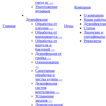
гнезд ос
—
Уничтожение
Компания
муравьев
О компании
Дезинфекция
Наши работы
Обработка от
Дезинфектор
Главная
Цены
плесени
—
Статьи
Обработка от
Лицензии и
коронавируса
—
сертификаты
Обработка от
Реквизиты
вирусов и
бактерий
—
Дезинфекция от
грибка
—
Озонирование
—
Санитарная
обработка и
чистка кулера
—
Дезинфекция
систем
вентиляции
—
Устранение
запахов
—
Демеркуризация/