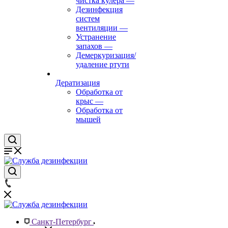
чистка кулера
—
Дезинфекция
систем
вентиляции
—
Устранение
запахов
—
Демеркуризация/
удаление ртути
Дератизация
Обработка от
крыс
—
Обработка от
мышей
Санкт-Петербург