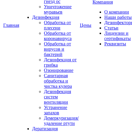
гнезд ос
Компания
Уничтожение
муравьев
О компании
Дезинфекция
Наши работы
Обработка от
Дезинфектор
Главная
Цены
плесени
Статьи
Обработка от
Лицензии и
коронавируса
сертификаты
Обработка от
Реквизиты
вирусов и
бактерий
Дезинфекция от
грибка
Озонирование
Санитарная
обработка и
чистка кулера
Дезинфекция
систем
вентиляции
Устранение
запахов
Демеркуризация/
удаление ртути
Дератизация