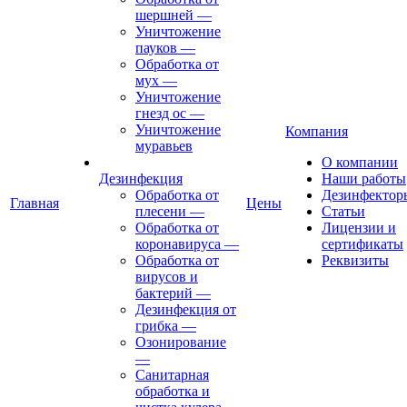
шершней
—
Уничтожение
пауков
—
Обработка от
мух
—
Уничтожение
гнезд ос
—
Уничтожение
Компания
муравьев
О компании
Дезинфекция
Наши работы
Обработка от
Дезинфектор
Главная
Цены
плесени
—
Статьи
Обработка от
Лицензии и
коронавируса
—
сертификаты
Обработка от
Реквизиты
вирусов и
бактерий
—
Дезинфекция от
грибка
—
Озонирование
—
Санитарная
обработка и