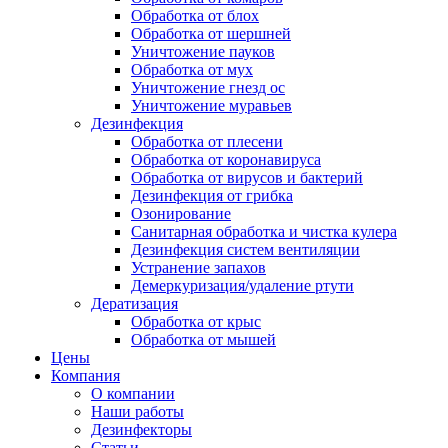
Обработка от блох
Обработка от шершней
Уничтожение пауков
Обработка от мух
Уничтожение гнезд ос
Уничтожение муравьев
Дезинфекция
Обработка от плесени
Обработка от коронавируса
Обработка от вирусов и бактерий
Дезинфекция от грибка
Озонирование
Санитарная обработка и чистка кулера
Дезинфекция систем вентиляции
Устранение запахов
Демеркуризация/удаление ртути
Дератизация
Обработка от крыс
Обработка от мышей
Цены
Компания
О компании
Наши работы
Дезинфекторы
Статьи