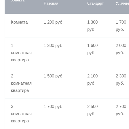
объекта
Разовая
Стандарт
Усилен
Комната
1 200 руб.
1 300
1 700
руб.
руб.
1
1 300 руб.
1 600
2 000
комнатная
руб.
руб.
квартира
2
1 500 руб.
2 100
2 300
комнатная
руб.
руб.
квартира
3
1 700 руб.
2 500
2 700
комнатная
руб.
руб.
квартира