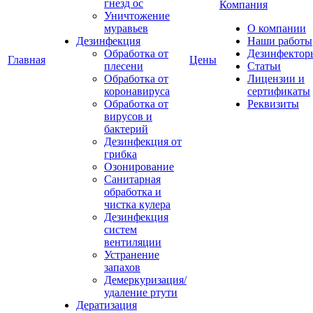
гнезд ос
Компания
Уничтожение
муравьев
О компании
Дезинфекция
Наши работы
Обработка от
Дезинфектор
Главная
Цены
плесени
Статьи
Обработка от
Лицензии и
коронавируса
сертификаты
Обработка от
Реквизиты
вирусов и
бактерий
Дезинфекция от
грибка
Озонирование
Санитарная
обработка и
чистка кулера
Дезинфекция
систем
вентиляции
Устранение
запахов
Демеркуризация/
удаление ртути
Дератизация