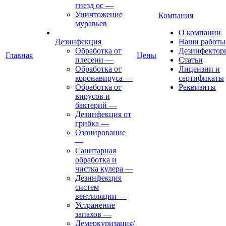
гнезд ос
—
Уничтожение
Компания
муравьев
О компании
Дезинфекция
Наши работы
Обработка от
Дезинфектор
Главная
Цены
плесени
—
Статьи
Обработка от
Лицензии и
коронавируса
—
сертификаты
Обработка от
Реквизиты
вирусов и
бактерий
—
Дезинфекция от
грибка
—
Озонирование
—
Санитарная
обработка и
чистка кулера
—
Дезинфекция
систем
вентиляции
—
Устранение
запахов
—
Демеркуризация/