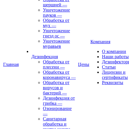
шершней
—
Уничтожение
пауков
—
Обработка от
мух
—
Уничтожение
гнезд ос
—
Уничтожение
Компания
муравьев
О компании
Дезинфекция
Наши работы
Обработка от
Дезинфектор
Главная
Цены
плесени
—
Статьи
Обработка от
Лицензии и
коронавируса
—
сертификаты
Обработка от
Реквизиты
вирусов и
бактерий
—
Дезинфекция от
грибка
—
Озонирование
—
Санитарная
обработка и