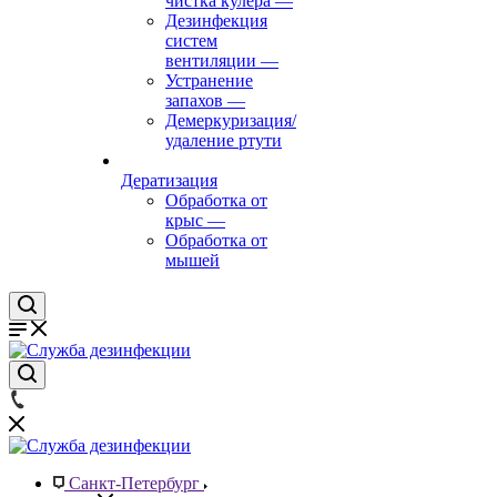
чистка кулера
—
Дезинфекция
систем
вентиляции
—
Устранение
запахов
—
Демеркуризация/
удаление ртути
Дератизация
Обработка от
крыс
—
Обработка от
мышей
Санкт-Петербург