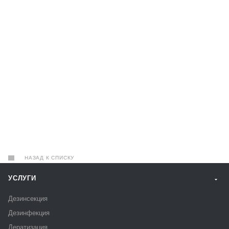
НАЗАД К СПИСКУ
УСЛУГИ
Дезинсекция
Дезинфекция
Дератизация