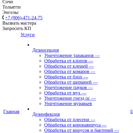
Сочи
Тольятти
Энгельс
+7 (906)-471-24-75
Вызвать мастера
Запросить КП
Услуги
Дезинсекция
Уничтожение тараканов
—
Обработка от клопов
—
Обработка от клещей
—
Обработка от комаров
—
Обработка от блох
—
Обработка от шершней
—
Уничтожение пауков
—
Обработка от мух
—
Уничтожение гнезд ос
—
Уничтожение муравьев
Главная
Дезинфекция
Обработка от плесени
—
Обработка от коронавируса
—
Обработка от вирусов и бактерий
—