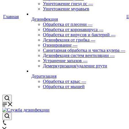
Уничтожение гнезд ос
—
Уничтожение муравьев
Главная
Дезинфекция
Обработка от плесени
—
Обработка от коронавируса
—
Обработка от вирусов и бактерий
—
Дезинфекция от грибка
—
Озонирование
—
Санитарная обработка и чистка кулера
—
Дезинфекция систем вентиляции
—
Устранение запахов
—
Демеркуризация/удаление ртути
Дератизация
Обработка от крыс
—
Обработка от мышей