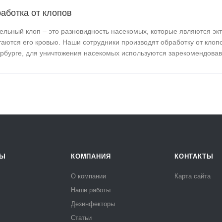
аботка от клопов
ельный клоп – это разновидность насекомых, которые являются эк
таются его кровью. Наши сотрудники производят обработку от клопо
рбурге, для уничтожения насекомых используются зарекомендовав
РЫ
КОМПАНИЯ
КОНТАКТЫ
О компании
Карта сайта
Наши работы
Дезинфекторы
Статьи