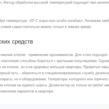
н. Метод обработки высокой температурой подходит при налич
ри температуре -20º C взрослые особи погибают. Личинкам тре
словия самостоятельно можно только в зимнее время.
ких средств
жения клопов - применение ядохимикатов. Для этого подходя
 поколения способны бороться с крупными популяциями. Одна
о на клопах, но и на здоровье жильцов квартиры. Ядовитые пар
ерный путь - обратиться в специализированную службу дезинсе
параты, но и оборудование. Генераторы холодного или горячег
я клопам ни единого шанса. Дезинсектор не только истребит им
появления паразитов в квартире.