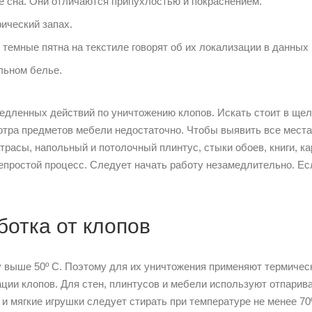
е сна. Они отличаются припухлостью и покраснением.
ический запах.
 темные пятна на текстиле говорят об их локализации в данных
льном белье.
медленных действий по уничтожению клопов. Искать стоит в щел
мотра предметов мебели недостаточно. Чтобы выявить все места
расы, напольный и потолочный плинтус, стыки обоев, книги, к
епростой процесс. Следует начать работу незамедлительно. Ес
отка от клопов
 выше 50º C. Поэтому для их уничтожения применяют термичес
ции клопов. Для стен, плинтусов и мебели используют отпарива
и мягкие игрушки следует стирать при температуре не менее 70º