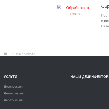
Обр
Пост
и пи
Пете
НАЗАД К СПИСКУ
УСЛУГИ
НАШИ ДЕЗИНФЕКТО
Дезинсекция
Дезинфекция
Дератизация