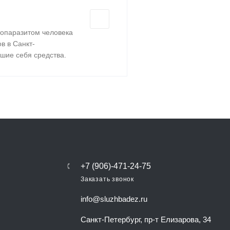
топаразитом человека
в в Санкт-
шие себя средства.
+7 (906)-471-24-75
Заказать звонок
info@sluzhbadez.ru
Санкт-Петербург, пр-т Елизарова, 34