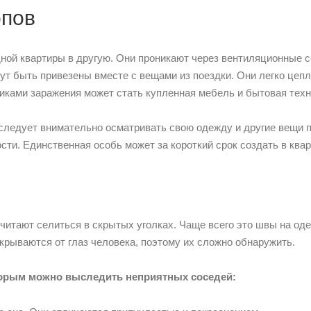
опов
дной квартиры в другую. Они проникают через вентиляционные с
гут быть привезены вместе с вещами из поездки. Они легко цеп
иками заражения может стать купленная мебель и бытовая техн
следует внимательно осматривать свою одежду и другие вещи п
гости. Единственная особь может за короткий срок создать в кв
итают селиться в скрытых уголках. Чаще всего это швы на оде
крываются от глаз человека, поэтому их сложно обнаружить.
оторым можно выследить неприятных соседей: