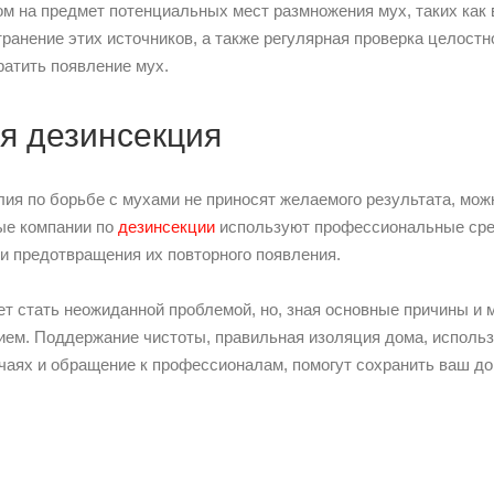
ом на предмет потенциальных мест размножения мух, таких как
транение этих источников, а также регулярная проверка целост
ратить появление мух.
я дезинсекция
лия по борьбе с мухами не приносят желаемого результата, мож
ые компании по
дезинсекции
используют профессиональные сре
и предотвращения их повторного появления.
ет стать неожиданной проблемой, но, зная основные причины 
ием. Поддержание чистоты, правильная изоляция дома, использо
учаях и обращение к профессионалам, помогут сохранить ваш д