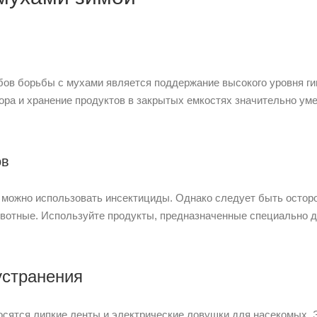
в борьбы с мухами является поддержание высокого уровня ги
ора и хранение продуктов в закрытых емкостях значительно ум
ов
 можно использовать инсектициды. Однако следует быть остор
ивотные. Используйте продукты, предназначенные специально д
устранения
сятся липкие ленты и электрические ловушки для насекомых.