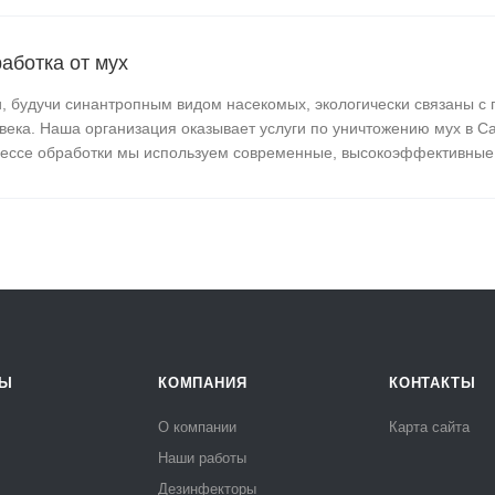
аботка от мух
, будучи синантропным видом насекомых, экологически связаны с
века. Наша организация оказывает услуги по уничтожению мух в Са
ессе обработки мы используем современные, высокоэффективные 
РЫ
КОМПАНИЯ
КОНТАКТЫ
О компании
Карта сайта
Наши работы
Дезинфекторы